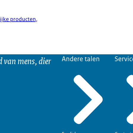
lijke producten,
d van mens, dier
Andere talen
Servic