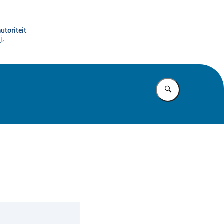
utoriteit
j,
Vul in wat u z