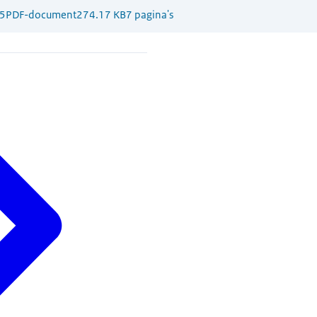
5
PDF-document
274.17 KB
7 pagina's