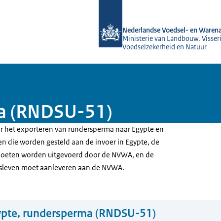
Naar de homepage van NVWA
Nederlandse Voedsel- en Warena
Ministerie van Landbouw, Visseri
Voedselzekerheid en Natuur
a (RNDSU-51)
oor het exporteren van rundersperma naar Egypte en
en die worden gesteld aan de invoer in Egypte, de
 moeten worden uitgevoerd door de NVWA, en de
jfsleven moet aanleveren aan de NVWA.
ypte, rundersperma (RNDSU-51)