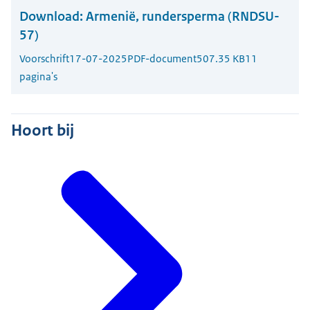
Download:
Armenië, rundersperma (RNDSU-
57)
Voorschrift
17-07-2025
PDF-document
507.35 KB
11
pagina's
Hoort bij