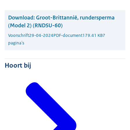
Download:
Groot-Brittannië, rundersperma
(Model 2) (RNDSU-60)
Voorschrift
29-04-2024
PDF-document
179.41 KB
7
pagina's
Hoort bij