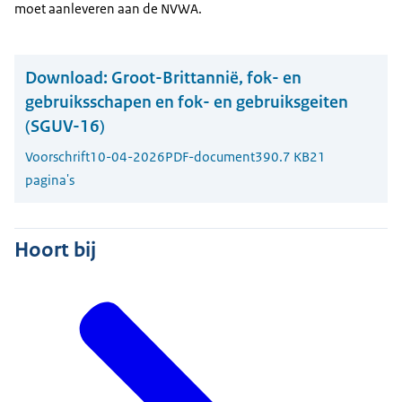
moet aanleveren aan de NVWA.
Download:
Groot-Brittannië, fok- en
gebruiksschapen en fok- en gebruiksgeiten
(SGUV-16)
Voorschrift
10-04-2026
PDF-document
390.7 KB
21
pagina's
Hoort bij