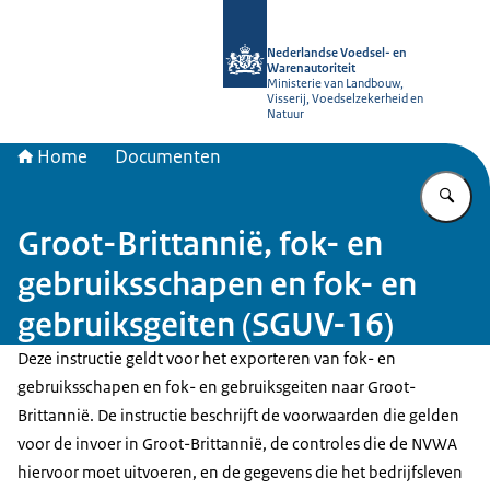
Naar de homepage van NVWA
Nederlandse Voedsel- en
Warenautoriteit
Ministerie van Landbouw,
Visserij, Voedselzekerheid en
Natuur
Home
Documenten
Vu
Groot-Brittannië, fok- en
gebruiksschapen en fok- en
gebruiksgeiten (SGUV-16)
Deze instructie geldt voor het exporteren van fok- en
gebruiksschapen en fok- en gebruiksgeiten naar Groot-
Brittannië. De instructie beschrijft de voorwaarden die gelden
voor de invoer in Groot-Brittannië, de controles die de NVWA
hiervoor moet uitvoeren, en de gegevens die het bedrijfsleven