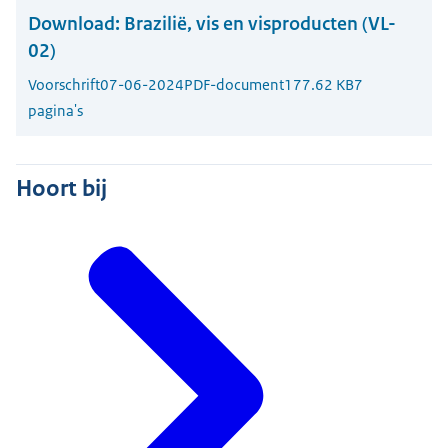
Download:
Brazilië, vis en visproducten (VL-
02)
Voorschrift
07-06-2024
PDF-document
177.62 KB
7
pagina's
Hoort bij