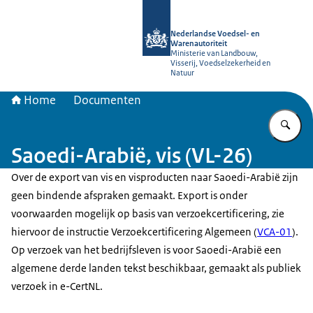
Naar de homepage van NVWA
Nederlandse Voedsel- en
Warenautoriteit
Ministerie van Landbouw,
Visserij, Voedselzekerheid en
Natuur
Home
Documenten
Vu
Saoedi-Arabië, vis (VL-26)
Over de export van vis en visproducten naar Saoedi-Arabië zijn
geen bindende afspraken gemaakt. Export is onder
voorwaarden mogelijk op basis van verzoekcertificering, zie
hiervoor de instructie Verzoekcertificering Algemeen (
VCA-01
).
Op verzoek van het bedrijfsleven is voor Saoedi-Arabië een
algemene derde landen tekst beschikbaar, gemaakt als publiek
verzoek in e-CertNL.