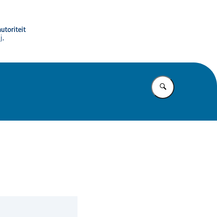
utoriteit
j,
Vul in wat u z