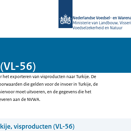
Naar de homepage van NVWA
Nederlandse Voedsel- en Warena
Ministerie van Landbouw, Visseri
Voedselzekerheid en Natuur
 (VL-56)
or het exporteren van visproducten naar Turkije. De
 voorwaarden die gelden voor de invoer in Turkije, de
iervoor moet uitvoeren, en de gegevens die het
leveren aan de NVWA.
kije, visproducten (VL-56)