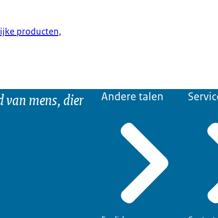
lijke producten,
d van mens, dier
Andere talen
Servic