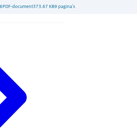
6
PDF-document
373.67 KB
9 pagina's