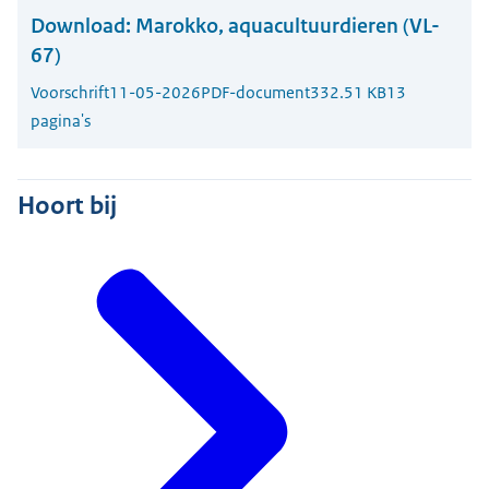
Download:
Marokko, aquacultuurdieren (VL-
67)
Voorschrift
11-05-2026
PDF-document
332.51 KB
13
pagina's
Hoort bij