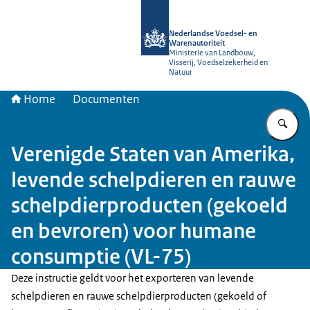
Naar de homepage van NVWA
Nederlandse Voedsel- en
Warenautoriteit
Ministerie van Landbouw,
Visserij, Voedselzekerheid en
Natuur
Home
Documenten
Vu
Verenigde Staten van Amerika,
levende schelpdieren en rauwe
schelpdierproducten (gekoeld
en bevroren) voor humane
consumptie (VL-75)
Deze instructie geldt voor het exporteren van levende
schelpdieren en rauwe schelpdierproducten (gekoeld of