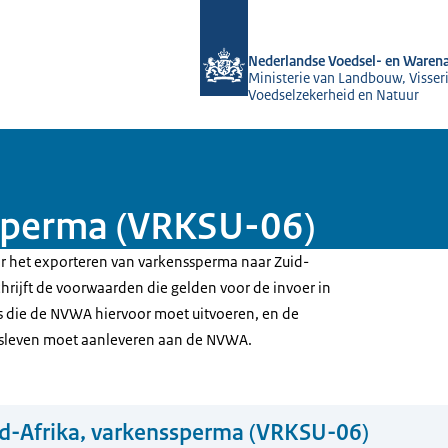
Naar de homepage van NVWA
Nederlandse Voedsel- en Warena
Ministerie van Landbouw, Visseri
Voedselzekerheid en Natuur
ssperma (VRKSU-06)
oor het exporteren van varkenssperma naar Zuid-
schrijft de voorwaarden die gelden voor de invoer in
es die de NVWA hiervoor moet uitvoeren, en de
jfsleven moet aanleveren aan de NVWA.
d-Afrika, varkenssperma (VRKSU-06)