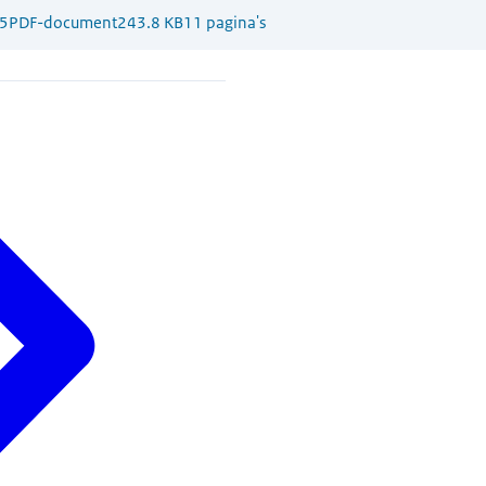
5
PDF-document
243.8 KB
11 pagina's