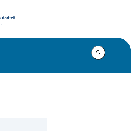
utoriteit
j,
Vul in wat u z