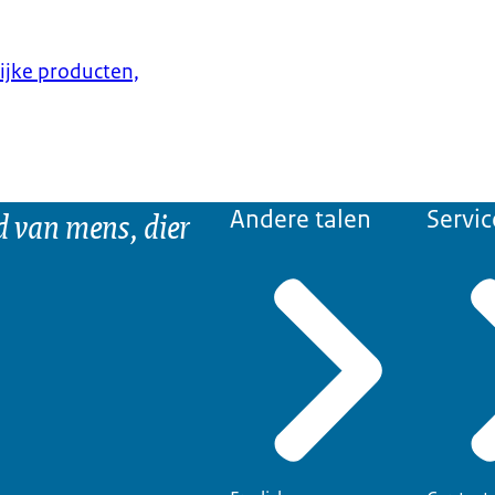
lijke producten,
d van mens, dier
Andere talen
Servic