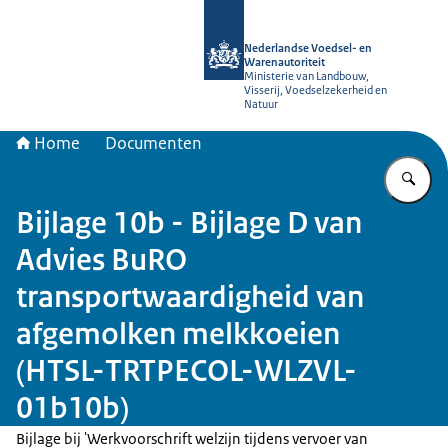
Naar de homepage van NVWA
Nederlandse Voedsel- en
Warenautoriteit
Ministerie van Landbouw,
Visserij, Voedselzekerheid en
Natuur
Home
Documenten
Vu
Bijlage 10b - Bijlage D van
Advies BuRO
transportwaardigheid van
afgemolken melkkoeien
(HTSL-TRTPECOL-WLZVL-
01b10b)
Bijlage bij 'Werkvoorschrift welzijn tijdens vervoer van