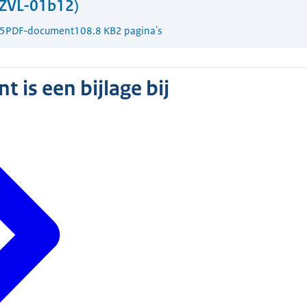
ZVL-01b12)
5
PDF-document
108.8 KB
2 pagina's
 is een bijlage bij