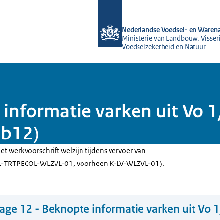
Naar de homepage van NVWA
Nederlandse Voedsel- en Warena
Ministerie van Landbouw, Visseri
Voedselzekerheid en Natuur
 informatie varken uit Vo 
b12)
et werkvoorschrift welzijn tijdens vervoer van
SL-TRTPECOL-WLZVL-01, voorheen K-LV-WLZVL-01).
lage 12 - Beknopte informatie varken uit Vo 