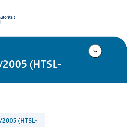
utoriteit
j,
Vul in wat u z
1/2005 (HTSL-
1/2005 (HTSL-