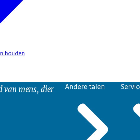
en houden
d van mens, dier
Andere talen
Servic