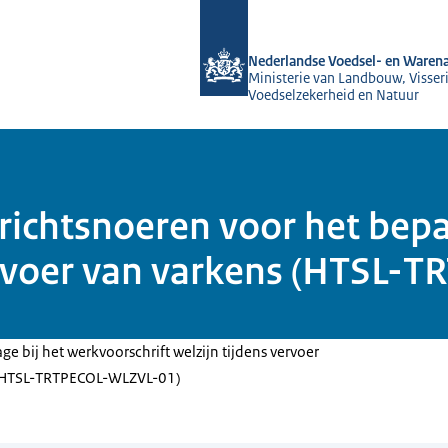
Naar de homepage van NVWA
Nederlandse Voedsel- en Warena
Ministerie van Landbouw, Visseri
Voedselzekerheid en Natuur
 richtsnoeren voor het bep
ervoer van varkens (HTSL-
ge bij het werkvoorschrift welzijn tijdens vervoer
 (HTSL-TRTPECOL-WLZVL-01)