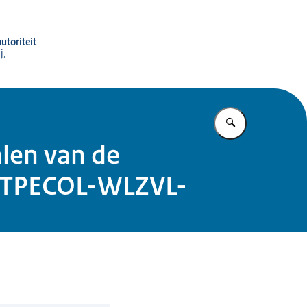
utoriteit
j,
Vul in wat u z
alen van de
TRTPECOL-WLZVL-