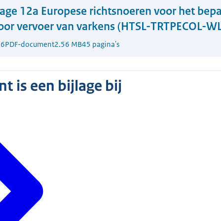
lage 12a Europese richtsnoeren voor het bep
voor vervoer van varkens (HTSL-TRTPECOL-W
26
PDF-document
2.56 MB
45 pagina's
 is een bijlage bij