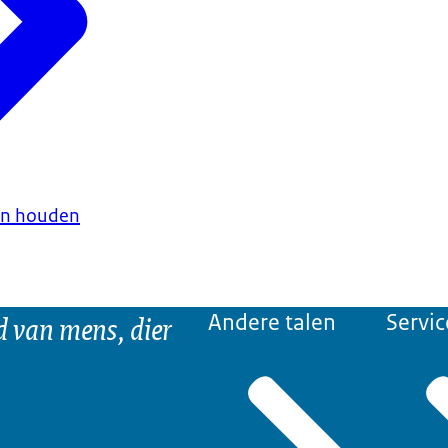
en houden
d van mens, dier
Andere talen
Servic