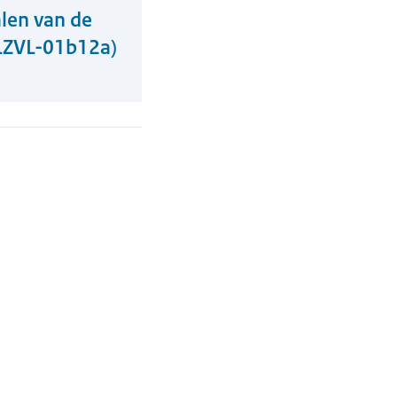
alen van de
LZVL-01b12a)