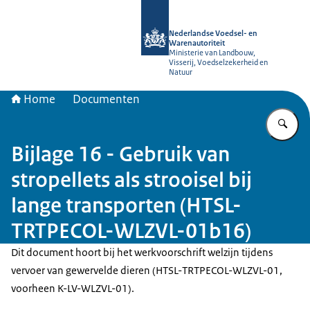
Naar de homepage van NVWA
Nederlandse Voedsel- en
Warenautoriteit
Ministerie van Landbouw,
Visserij, Voedselzekerheid en
Natuur
Home
Documenten
Vu
Bijlage 16 - Gebruik van
stropellets als strooisel bij
lange transporten (HTSL-
TRTPECOL-WLZVL-01b16)
Dit document hoort bij het werkvoorschrift welzijn tijdens
vervoer van gewervelde dieren (HTSL-TRTPECOL-WLZVL-01,
voorheen K-LV-WLZVL-01).