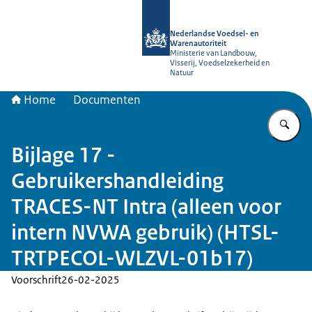
Naar de homepage van NVWA
Nederlandse Voedsel- en
Warenautoriteit
Ministerie van Landbouw,
Visserij, Voedselzekerheid en
Natuur
Home
Documenten
Vu
Bijlage 17 -
Gebruikershandleiding
TRACES-NT Intra (alleen voor
intern NVWA gebruik) (HTSL-
TRTPECOL-WLZVL-01b17)
Voorschrift
26-02-2025