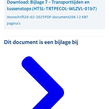
Download:
Bijlage 7 - Transporttijden en
tussenstops (HTSL-TRTPECOL-WLZVL-01b7)
Voorschrift
26-02-2025
PDF-document
206.12 KB
7
pagina's
Dit document is een bijlage bij