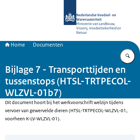
Naar de homepage van NVWA
Nederlandse Voedsel- en
Warenautoriteit
Ministerie van Landbouw,
Visserij, Voedselzekerheid en
Natuur
Home
Documenten
Vu
Bijlage 7 - Transporttijden en
tussenstops (HTSL-TRTPECOL-
WLZVL-01b7)
Dit document hoort bij het werkvoorschrift welzijn tijdens
vervoer van gewervelde dieren (HTSL-TRTPECOL-WLZVL-01,
voorheen K-LV-WLZVL-01).