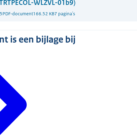
-TRTPECOL-WLZVL-01b9)
5
PDF-document
166.52 KB
7 pagina's
 is een bijlage bij