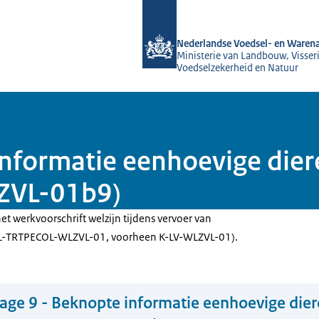
Naar de homepage van NVWA
Nederlandse Voedsel- en Warena
Ministerie van Landbouw, Visseri
Voedselzekerheid en Natuur
informatie eenhoevige dier
ZVL-01b9)
et werkvoorschrift welzijn tijdens vervoer van
SL-TRTPECOL-WLZVL-01, voorheen K-LV-WLZVL-01).
lage 9 - Beknopte informatie eenhoevige dier