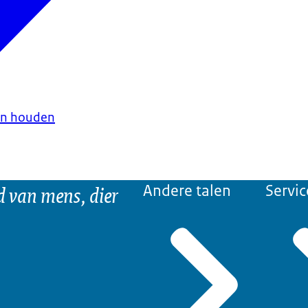
en houden
d van mens, dier
Andere talen
Servic