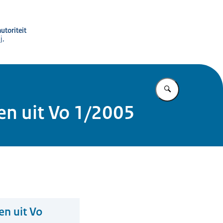
utoriteit
j,
Vul in wat u z
en uit Vo 1/2005
en uit Vo