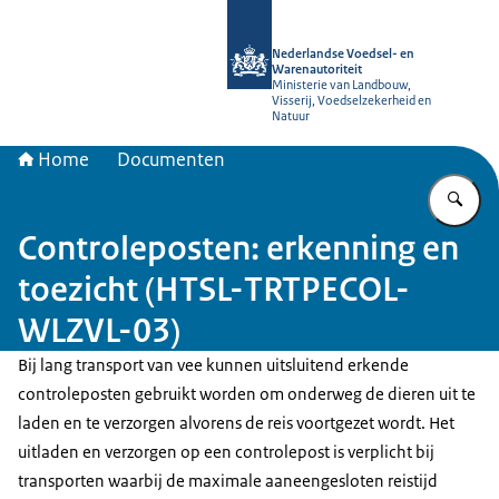
Naar de homepage van NVWA
Nederlandse Voedsel- en
Warenautoriteit
Ministerie van Landbouw,
Visserij, Voedselzekerheid en
Natuur
Home
Documenten
Vu
Controleposten: erkenning en
toezicht (HTSL-TRTPECOL-
WLZVL-03)
Bij lang transport van vee kunnen uitsluitend erkende
controleposten gebruikt worden om onderweg de dieren uit te
laden en te verzorgen alvorens de reis voortgezet wordt. Het
uitladen en verzorgen op een controlepost is verplicht bij
transporten waarbij de maximale aaneengesloten reistijd