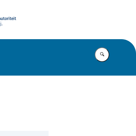
utoriteit
j,
Vul in wat u z