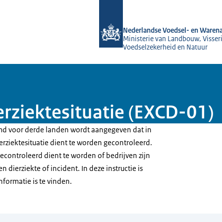
Naar de homepage van NVWA
Nederlandse Voedsel- en Warena
Ministerie van Landbouw, Visseri
Voedselzekerheid en Natuur
ierziektesituatie (EXCD-01)
temd voor derde landen wordt aangegeven dat in
erziektesituatie dient te worden gecontroleerd.
econtroleerd dient te worden of bedrijven zijn
dierziekte of incident. In deze instructie is
formatie is te vinden.