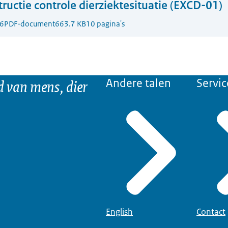
tructie controle dierziektesituatie (EXCD-01)
6
PDF-document
663.7 KB
10 pagina's
d van mens, dier
Andere talen
Servic
English
Contact