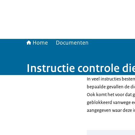
Home
Documenten
Instructie controle d
In veel instructies bes
bepaalde gevallen de di
Ook komt het voor dat g
geblokkeerd vanwege een 
aangegeven waar deze in