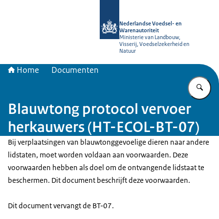
Naar de homepage van NVWA
Nederlandse Voedsel- en
Warenautoriteit
Ministerie van Landbouw,
Visserij, Voedselzekerheid en
Natuur
Home
Documenten
Vu
Blauwtong protocol vervoer
herkauwers (HT-ECOL-BT-07)
Bij verplaatsingen van blauwtonggevoelige dieren naar andere
lidstaten, moet worden voldaan aan voorwaarden. Deze
voorwaarden hebben als doel om de ontvangende lidstaat te
beschermen. Dit document beschrijft deze voorwaarden.
Dit document vervangt de BT-07.