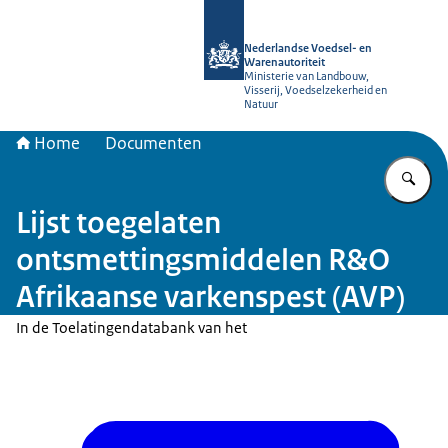
Naar de homepage van NVWA
Nederlandse Voedsel- en
Warenautoriteit
Ministerie van Landbouw,
Visserij, Voedselzekerheid en
Natuur
Home
Documenten
Vu
Lijst toegelaten
ontsmettingsmiddelen R&O
Afrikaanse varkenspest (AVP)
In de Toelatingendatabank van het