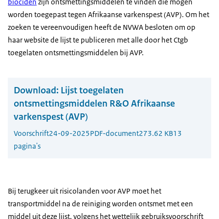
biociden
zijn ontsmettingsmiddelen te vinden die mogen
worden toegepast tegen Afrikaanse varkenspest (AVP). Om het
zoeken te vereenvoudigen heeft de NVWA besloten om op
haar website de lijst te publiceren met alle door het Ctgb
toegelaten ontsmettingsmiddelen bij AVP.
Download:
Lijst toegelaten
ontsmettingsmiddelen R&O Afrikaanse
varkenspest (AVP)
Voorschrift
24-09-2025
PDF-document
273.62 KB
13
pagina's
Bij terugkeer uit risicolanden voor AVP moet het
transportmiddel na de reiniging worden ontsmet met een
middel uit deze lijst, volgens het wettelijk gebruiksvoorschrift