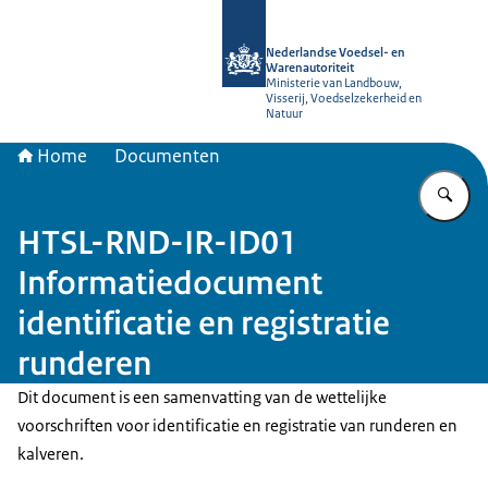
Naar de homepage van NVWA
Nederlandse Voedsel- en
Warenautoriteit
Ministerie van Landbouw,
Visserij, Voedselzekerheid en
Natuur
Home
Documenten
Vu
HTSL-RND-IR-ID01
Informatiedocument
identificatie en registratie
runderen
Dit document is een samenvatting van de wettelijke
voorschriften voor identificatie en registratie van runderen en
kalveren.