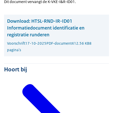
Dit document vervangt de K-VKE-I&R-ID01.
Download:
HTSL-RND-IR-ID01
Informatiedocument identificatie en
registratie runderen
Voorschrift
17-10-2025
PDF-document
412.56 KB
8
pagina's
Hoort bij