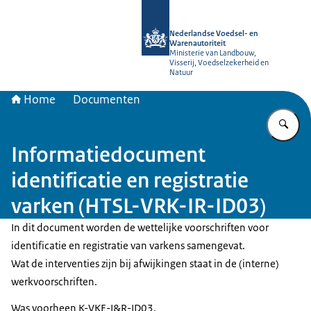
Naar de homepage van NVWA
Nederlandse Voedsel- en
Warenautoriteit
Ministerie van Landbouw,
Visserij, Voedselzekerheid en
Natuur
Home
Documenten
Vu
Informatiedocument
identificatie en registratie
varken (HTSL-VRK-IR-ID03)
In dit document worden de wettelijke voorschriften voor
identificatie en registratie van varkens samengevat.
Wat de interventies zijn bij afwijkingen staat in de (interne)
werkvoorschriften.
Was voorheen K-VKE-I&R-ID03.