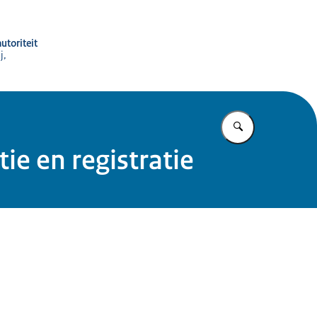
utoriteit
j,
Vul in wat u z
e en registratie