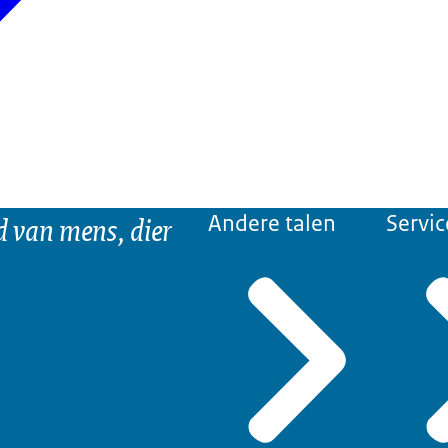
d van mens, dier
Andere talen
Servic