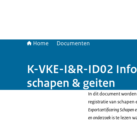
Home
Documenten
K-VKE-I&R-ID02 Infor
schapen & geiten
In dit document worden d
registratie van schapen
Exportcertificering Schapen 
en onderzoek
is te lezen wa