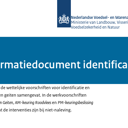
Naar de homepage van NVWA
Nederlandse Voedsel- en Warena
Ministerie van Landbouw, Visseri
Voedselzekerheid en Natuur
matiedocument identificati
e wettelijke voorschriften voor identificatie en
 en geiten samengevat. In de werkvoorschriften
en Geiten
,
AM-keuring Roodvlees
en
PM-keuringsbeslissing
t de interventies zijn bij niet-naleving.