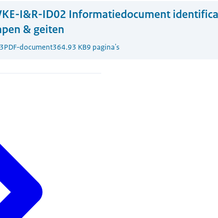
KE-I&R-ID02 Informatiedocument identifica
hapen & geiten
3
PDF-document
364.93 KB
9 pagina's