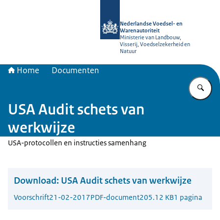
Naar de homepage van NVWA
Nederlandse Voedsel- en
Warenautoriteit
Ministerie van Landbouw,
Visserij, Voedselzekerheid en
Natuur
Home
Documenten
Vu
USA Audit schets van
werkwijze
USA-protocollen en instructies samenhang
Download:
USA Audit schets van werkwijze
Voorschrift
21-02-2017
PDF-document
205.12 KB
1 pagina