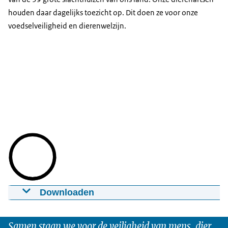
houden daar dagelijks toezicht op. Dit doen ze voor onze
voedselveiligheid en dierenwelzijn.
Downloaden
Video Wat doen dierenartsen in
slachthuizen?
Samen staan we voor de veiligheid van mens, dier