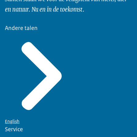
19-05-2022
00:10:39
mp4
766.9 MB MB
en natuur. Nu en in de toekomst.
Download
Andere talen
English
Service