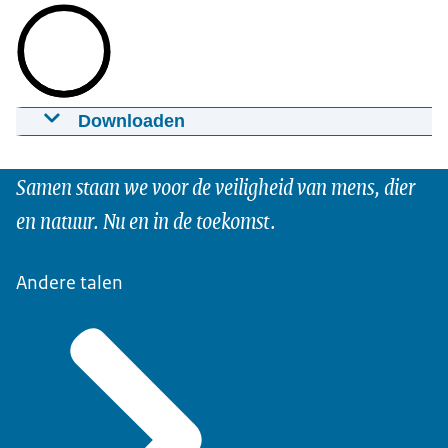
Downloaden
Ons toezicht - speeltoestellen
07-04-2023
00:06:45
mp4
255.4 MB
Samen staan we voor de veiligheid van mens, dier
Download
en natuur. Nu en in de toekomst.
Ondertiteling
Andere talen
srt
Download