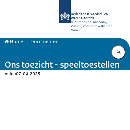
Naar de homepage van NVWA
Nederlandse Voedsel- en
Warenautoriteit
Ministerie van Landbouw,
Visserij, Voedselzekerheid en
Natuur
Home
Documenten
Vu
Ons toezicht - speeltoestellen
Video
07-04-2023