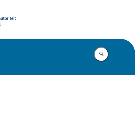
utoriteit
j,
Vul in wat u z