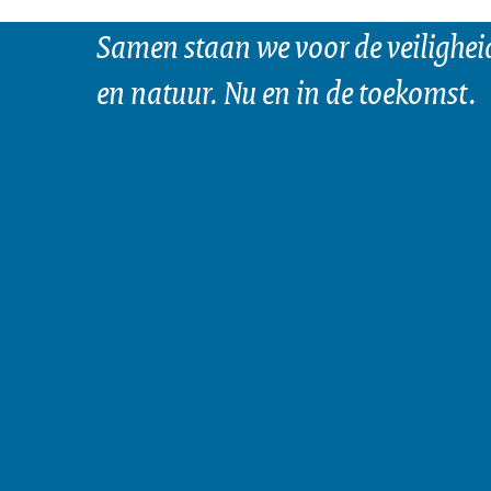
30-05-2023
00:
Samen staan we voor de veilighei
Download
en natuur. Nu en in de toekomst.
Ondertiteling
srt
Download