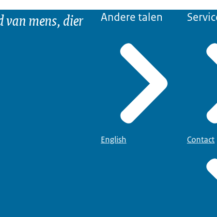
07:46
mp4
291,9 MB
d van mens, dier
Andere talen
Servic
English
Contact