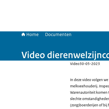
Home
Documenten
Video dierenwelzijnc
Video
30-05-2023
In deze video volgen we 
melkveehouderij. Inspe
Warenautoriteit komen ti
slechte omstandighede
(zorg)boerderijen of bij