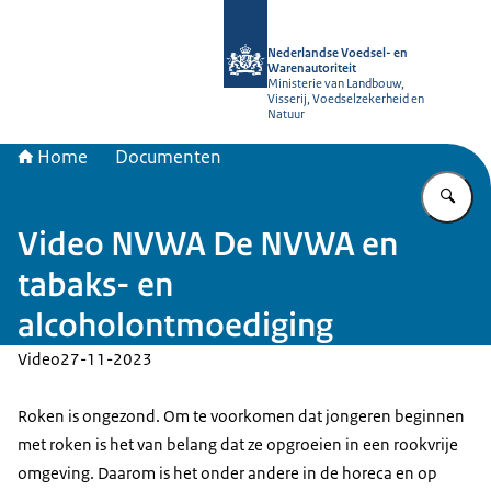
Naar de homepage van NVWA
Nederlandse Voedsel- en
Warenautoriteit
Ministerie van Landbouw,
Visserij, Voedselzekerheid en
Natuur
Home
Documenten
Vu
Video NVWA De NVWA en
tabaks- en
alcoholontmoediging
Video
27-11-2023
Roken is ongezond. Om te voorkomen dat jongeren beginnen
met roken is het van belang dat ze opgroeien in een rookvrije
omgeving. Daarom is het onder andere in de horeca en op