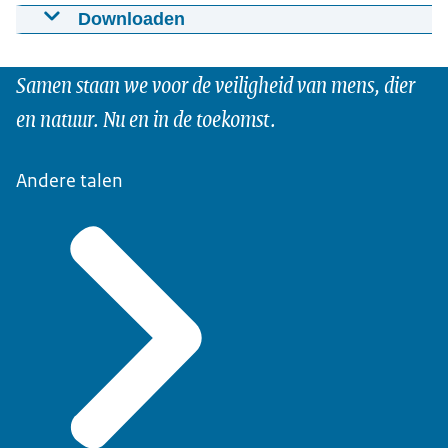
Downloaden
Video NVWA De NVWA en tabaks- en
alcoholontmoediging
Samen staan we voor de veiligheid van mens, dier
27-11-2023
00:01:05
mp4
35,4 MB
en natuur. Nu en in de toekomst.
Download
Andere talen
Ondertiteling
srt
Download