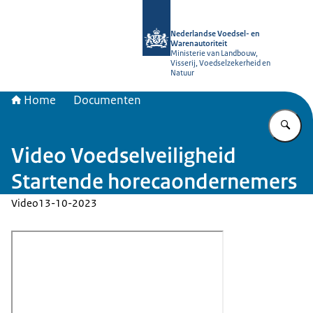
Naar de homepage van NVWA
Nederlandse Voedsel- en
Warenautoriteit
Ministerie van Landbouw,
Visserij, Voedselzekerheid en
Natuur
Home
Documenten
Vu
Video Voedselveiligheid
Startende horecaondernemers
Video
13-10-2023