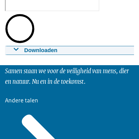
Downloaden
Video Voedselveiligheid Startende
horecaondernemers
Samen staan we voor de veiligheid van mens, dier
13-10-2023
en natuur. Nu en in de toekomst.
Download
Andere talen