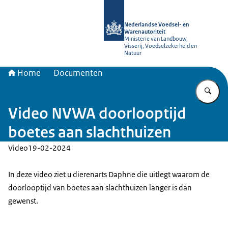
Naar de homepage van NVWA
Nederlandse Voedsel- en
Warenautoriteit
Ministerie van Landbouw,
Visserij, Voedselzekerheid en
Natuur
Home
Documenten
Vu
Video NVWA doorlooptijd
boetes aan slachthuizen
Video
19-02-2024
In deze video ziet u dierenarts Daphne die uitlegt waarom de
doorlooptijd van boetes aan slachthuizen langer is dan
gewenst.