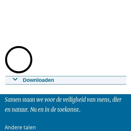
Downloaden
Video NVWA doorlooptijd boetes aan
slachthuizen
Samen staan we voor de veiligheid van mens, dier
19-02-2024
01:05
mp4
147.6 MB
en natuur. Nu en in de toekomst.
Download
Andere talen
Ondertiteling