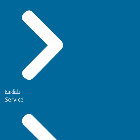
srt
1.8 KB
Download
English
Service