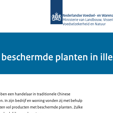
Naar de homepage van NVWA
Nederlandse Voedsel- en Warena
Ministerie van Landbouw, Visseri
Voedselzekerheid en Natuur
eschermde planten in ill
en een handelaar in traditionele Chinese
 In zijn bedrijf en woning vonden zij met behulp
en vol producten met beschermde planten. Zulke