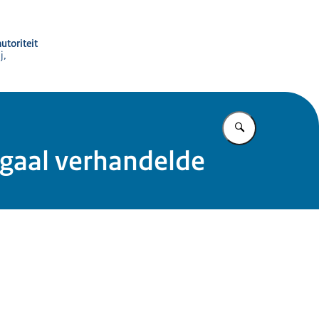
utoriteit
j,
Vul in wat u z
egaal verhandelde