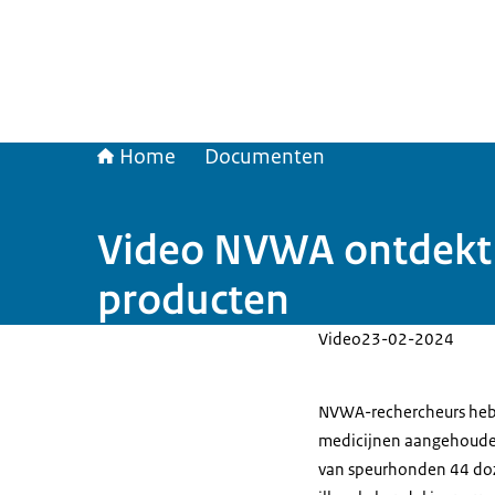
Home
Documenten
Video NVWA ontdekt b
producten
Video
23-02-2024
NVWA-rechercheurs hebb
medicijnen aangehouden.
van speurhonden 44 doz