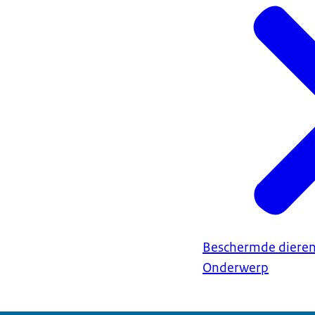
Ondertiteling
srt
1,0 KB
Download
Beschermde dieren
Onderwerp