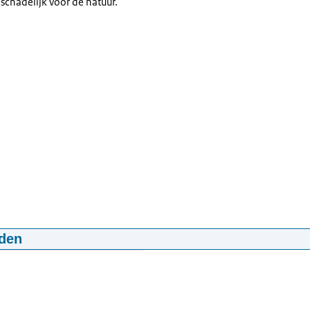
 schadelijk voor de natuur.
den
ntdekt beschermde planten in illegaal verhandelde produc
00:42
mp4
87,5 MB