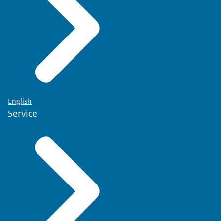
En dat betekent dat we vandaag ook weer veel
dieren meenemen.
Denk aan geiten, ezels, pony's, konijnen.
We hebben vorig jaar al bij deze houder 700
honden in bewaring genomen.
Toen hebben we het bedrijf ook gesloten voor het
bedrijfsmatig houden en fokken van honden.
English
Inmiddels zijn die honden en niet meer, maar
Service
heeft de houder wel andere diersoorten in de
hokken geplaatst.
Ook deze dieren worden eigenlijk op een hele
verkeerde manier gehouden.
Denk aan te kleine hokken, vieze hokken, dieren
die natuurlijk gedrag niet kunnen vertonen.
Echt niet oké.
We hebben er ook geen vertrouwen in dat deze