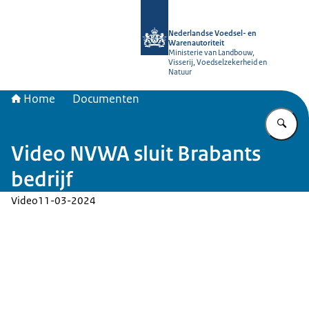
Naar de homepage van NVWA
Nederlandse Voedsel- en
Warenautoriteit
Ministerie van Landbouw,
Visserij, Voedselzekerheid en
Natuur
Home
Documenten
Vu
Video NVWA sluit Brabants
bedrijf
Video
11-03-2024