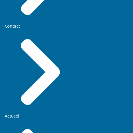
fokker in de toekomst wel de juiste zorg biedt aan
z'n dieren en daarom nemen we deze dieren
vandaag ook in bewaring.
Contact
Ik zei het al en we willen dat het hier stopt.
Zijn we ook hard mee bezig. Ook met andere
handhavers partners.
Denk aan de politie, denk aan de gemeente, maar
denk ook aan het Openbaar Ministerie.
De loopt ook nog een strafrechtelijk onderzoek.
Dus alle rapporten, alle proces verbalen die we
vandaag schrijven, die gaan ook mee in dat
strafrechtelijke traject.
We hopen dat dit zo snel mogelijk wordt
opgepakt. We blijven de situatie natuurlijk bij deze
Actueel
fokker ook in de gaten houden de komende tijd.