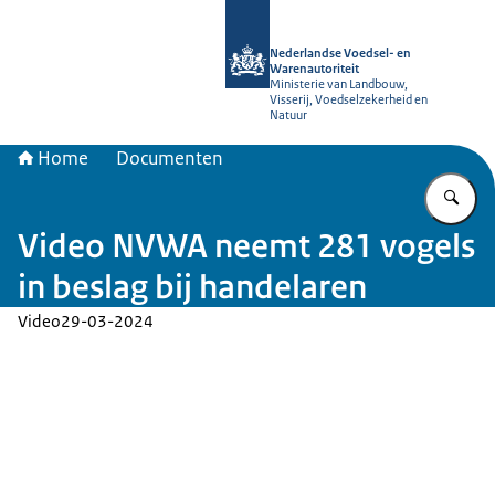
Naar de homepage van NVWA
Nederlandse Voedsel- en
Warenautoriteit
Ministerie van Landbouw,
Visserij, Voedselzekerheid en
Natuur
Home
Documenten
Vu
Video NVWA neemt 281 vogels
in beslag bij handelaren
Video
29-03-2024