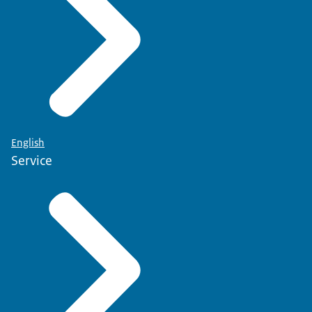
beslag genomen. We hebben de hele maand extra
aandacht gehad voor vogelhandel en we hebben
samengewerkt met de politie en Europol.
Dat doen we omdat er een levendige handel is in
vogels, ook internationaal. En helaas voor een
deel ook illegale handel. En dat is schadelijk voor
de natuur. Daarom pakken we dat aan.
English
Heb jij nou vermoedens van illegale handel in
Service
vogels? Meld dat dan bij ons. Dan kunnen we
onderzoek doen.