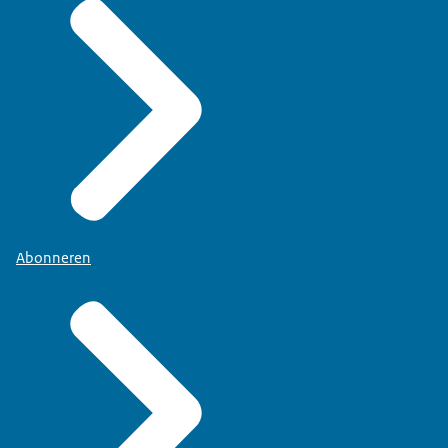
MT in gesprek."
INTERVIEWER (GESPEELD VERBAASD): "Oh, dus jij
zit niet de hele dag in de horeca?"
LIANNE (LACHEND): "Was het maar zo'n feest."
INTERVIEWER: "Hoe omschrijf jij je rol als
leidinggevende?"
Abonneren
LIANNE: "Zorgen dat mijn team het juiste doet. Dat
ze bij mij altijd terecht kunnen en ze
ondersteunen."
INTERVIEWER: "Ah, jij bent een mensenmens!"
Het woord 'mensenmens' verschijnt boven Liannes
hoofd.