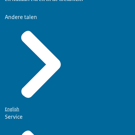
Ondertiteling
over hun werk. Ze benadrukken allemaal de
srt
2,4 KB
maatschappelijke relevantie ervan.
Andere talen
Download
De video's zijn hedendaags en flitsend. Snel
wisselende beelden, onverwachte
Audiobeschrijving
camerastandpunten en de grappige
mp3
1,1 MB
tussenkomsten van de interviewer zorgen voor een
Download
informele sfeer.
In deze video is het de beurt aan Lianne. Zij werkt
als Teammanager voor de NVWA. Lianne bevindt
zich in een bistro in Franse stijl. Ze kijkt recht in de
camera wanneer ze de vragen van de interviewer
beantwoordt. De barman bereidt een maaltijd en
English
zet lekkere hapjes op de bar. Er worden visuele
Service
grapjes in de video gestopt: op een bepaald
moment worden Lianne en de barman
vermenigvuldigd. Dan zitten er 3 identieke Liannes