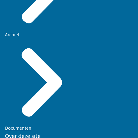
LIANNE: "Ik hou niet echt van het woord
'mensenmens'. Maar als je me zou moeten
typeren, dan zou dat het kunnen zijn."
Archief
INTERVIEWER: "Ik hoor dat je je ook nog
bezighoudt met het fit houden van je collega's.
Vertel eens."
De barman zet een bordje Spaanse pepers op de
bar.
LIANNE: "Vitaliteit is een belangrijke portefeuille
binnen de NVWA waarbij wij onze collega's
stimuleren om nog vitaler te worden."
INTERVIEWER (VERBAASD): "Dat heeft toch niks
met horeca te maken?"
Documenten
Over deze site