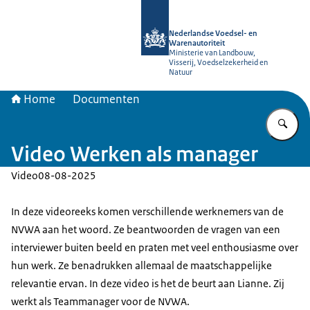
Naar de homepage van NVWA
Nederlandse Voedsel- en
Warenautoriteit
Ministerie van Landbouw,
Visserij, Voedselzekerheid en
Natuur
Home
Documenten
Vu
Video Werken als manager
Video
08-08-2025
In deze videoreeks komen verschillende werknemers van de
NVWA aan het woord. Ze beantwoorden de vragen van een
interviewer buiten beeld en praten met veel enthousiasme over
hun werk. Ze benadrukken allemaal de maatschappelijke
relevantie ervan. In deze video is het de beurt aan Lianne. Zij
werkt als Teammanager voor de NVWA.