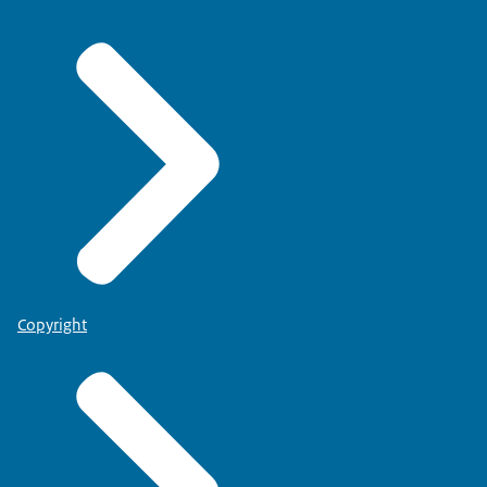
LIANNE: "Dat heeft niet per se wat met horeca te
maken. Maar wel met het zijn van manager en
zorgen voor je mensen."
INTERVIEWER: "Wat maakt jouw werk belangrijk?"
LIANNE: "Ik voel absoluut een maatschappelijke
verantwoordelijkheid. Maar dan met name hoe wij
in Nederland op voedselveiligheid een stukje
veiliger kunnen maken."
Logo NVWA
Copyright
Beeldtekst: werkenvoornederland.nl/nvwa