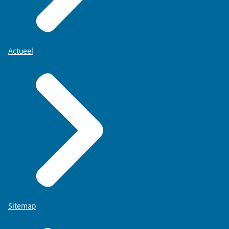
waarbij er gekeken wordt naar de
voedselveiligheid. Met name op het stuk hygiëne."
Ondertussen verschijnen verschillende andere
teams in beeld.
Actueel
Het gaat onder andere om:
- inspectie
- data en innovatie
- handelstoezicht
- slachttoezicht
- juridische zaken
- opsporing
- impact
INTERVIEWER: "Oké, en hoe ziet jouw dag er dan
uit?"
Sitemap
LIANNE: "De ene dag ben ik heel erg bezig met
mijn team. De andere dag ben ik heel erg met mijn