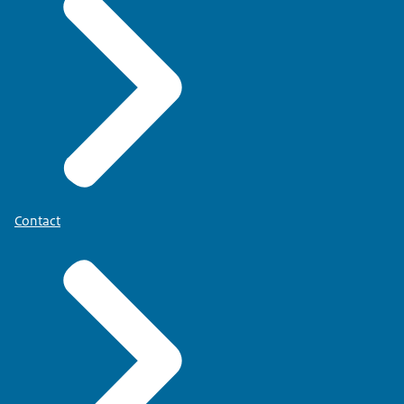
aan het tafeltje en staan er twee dezelfde
barmannen achter de tapkast.
Beeldtekst:
Anne-Marie, Jurist Bezwaar & Beroep
Op de achtergrond zijn de hele tijd cafégeluiden te
horen.
INTERVIEWER (BUITEN BEELD): "Hey, hoi! Kan je
jezelf even voorstellen?"
Contact
LIANNE: "Ik ben Lianne en ik werk als
teammanager bij de NVWA."
INTERVIEWER: "Oké, leuk. Er zijn vast allerlei teams
om leiding aan te geven. Welk team manage jij?"
LIANNE: "Ik manage een team horeca-inspecteurs