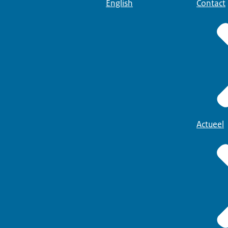
English
Contact
Actueel