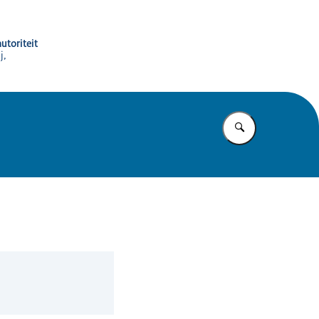
utoriteit
j,
Vul in wat u z