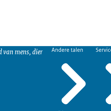
d van mens, dier
Andere talen
Servic