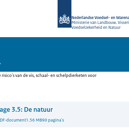
Naar de homepage van NVWA
Nederlandse Voedsel- en Warena
Ministerie van Landbouw, Visseri
Voedselzekerheid en Natuur
r
e risico's van de vis, schaal- en schelpdierketen voor
lage 3.5: De natuur
DF-document
1.56 MB
90 pagina's