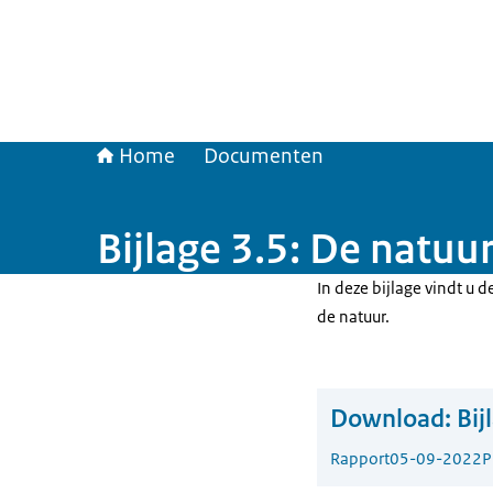
Home
Documenten
Bijlage 3.5: De natuu
In deze bijlage vindt u d
de natuur.
Download:
Bij
Rapport
05-09-2022
P