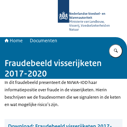
Naar de homepage van NVWA
Nederlandse Voedsel- en
Warenautoriteit
Ministerie van Landbouw,
Visserij, Voedselzekerheid en
Natuur
Home
Documenten
Vu
Fraudebeeld visserijketen
2017-2020
In dit fraudebeeld presenteert de NVWA-IOD haar
informatiepositie over fraude in de visserijketen. Hierin
beschrijven we de fraudevormen die we signaleren in de keten
en wat mogelijke risico’s zijn.
Download:
Fraudebeeld visserijketen 2017-