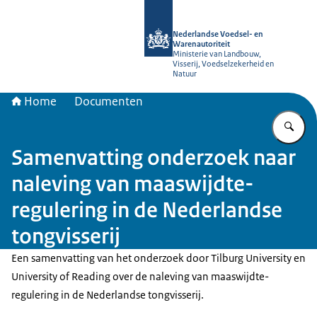
Naar de homepage van NVWA
Nederlandse Voedsel- en
Warenautoriteit
Ministerie van Landbouw,
Visserij, Voedselzekerheid en
Natuur
Home
Documenten
Vu
Samenvatting onderzoek naar
naleving van maaswijdte-
regulering in de Nederlandse
tongvisserij
Een samenvatting van het onderzoek door Tilburg University en
University of Reading over de naleving van maaswijdte-
regulering in de Nederlandse tongvisserij.