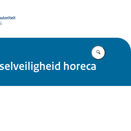
utoriteit
j,
Vul in wat u z
elveiligheid horeca