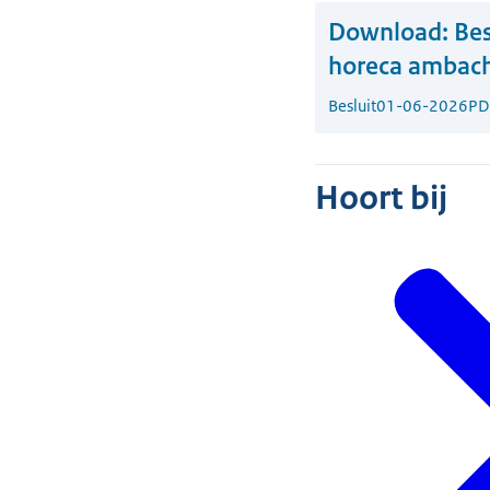
Download:
Bes
horeca ambacht
Besluit
01-06-2026
PD
Hoort bij