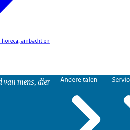
n horeca, ambacht en
d van mens, dier
Andere talen
Servic