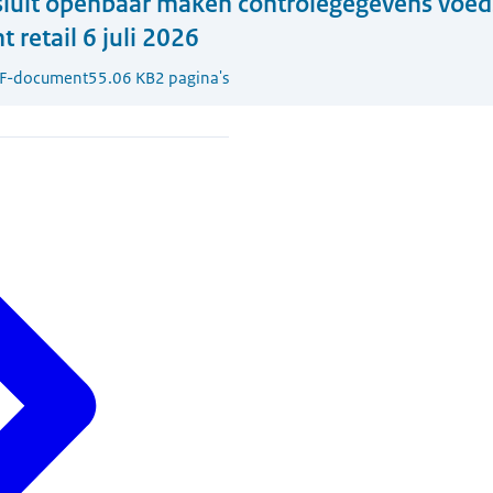
luit openbaar maken controlegegevens voeds
 retail 6 juli 2026
F-document
55.06 KB
2 pagina's