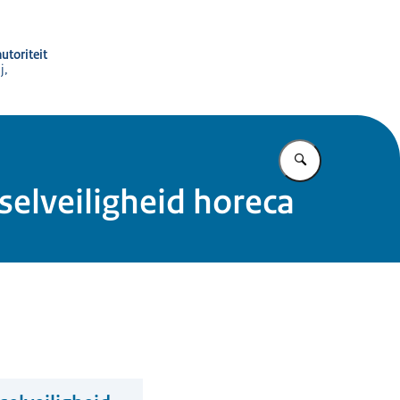
utoriteit
j,
Vul in wat u z
elveiligheid horeca