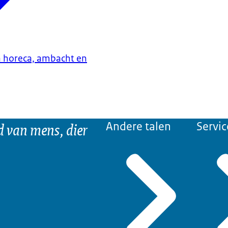
n horeca, ambacht en
d van mens, dier
Andere talen
Servic