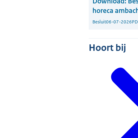
Download:
Bes
horeca ambacht
Besluit
06-07-2026
PD
Hoort bij