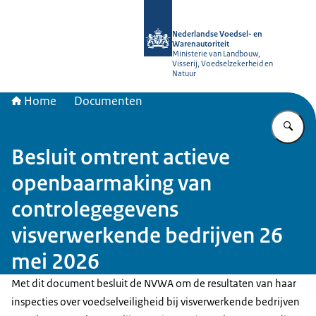
Naar de homepage van NVWA
Nederlandse Voedsel- en
Warenautoriteit
Ministerie van Landbouw,
Visserij, Voedselzekerheid en
Natuur
Home
Documenten
Vu
Besluit omtrent actieve
openbaarmaking van
controlegegevens
visverwerkende bedrijven 26
mei 2026
Met dit document besluit de NVWA om de resultaten van haar
inspecties over voedselveiligheid bij visverwerkende bedrijven