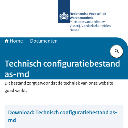
Naar de homepage van NVWA
Nederlandse Voedsel- en
Warenautoriteit
Ministerie van Landbouw,
Visserij, Voedselzekerheid en
Natuur
Home
Documenten
Vu
Technisch configuratiebestand
as-md
Dit bestand zorgt ervoor dat de techniek van onze website
goed werkt.
Download:
Technisch configuratiebestand as-
md