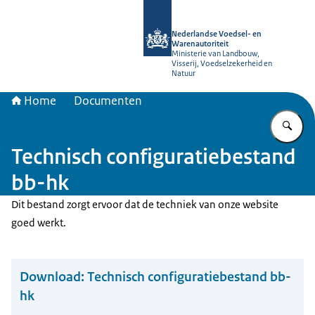
Naar de homepage van NVWA
Nederlandse Voedsel- en
Warenautoriteit
Ministerie van Landbouw,
Visserij, Voedselzekerheid en
Natuur
Home
Documenten
Vu
Technisch configuratiebestand
bb-hk
Dit bestand zorgt ervoor dat de techniek van onze website
goed werkt.
Download:
Technisch configuratiebestand bb-
hk