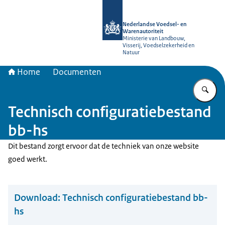
Naar de homepage van NVWA
Nederlandse Voedsel- en
Warenautoriteit
Ministerie van Landbouw,
Visserij, Voedselzekerheid en
Natuur
Home
Documenten
Vu
Technisch configuratiebestand
bb-hs
Dit bestand zorgt ervoor dat de techniek van onze website
goed werkt.
Download:
Technisch configuratiebestand bb-
hs