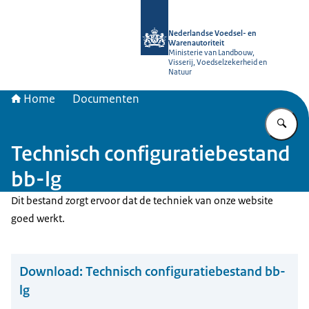
Naar de homepage van NVWA
Nederlandse Voedsel- en
Warenautoriteit
Ministerie van Landbouw,
Visserij, Voedselzekerheid en
Natuur
Home
Documenten
Vu
Technisch configuratiebestand
bb-lg
Dit bestand zorgt ervoor dat de techniek van onze website
goed werkt.
Download:
Technisch configuratiebestand bb-
lg