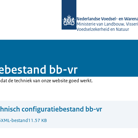
Naar de homepage van NVWA
Nederlandse Voedsel- en Warena
Ministerie van Landbouw, Visseri
Voedselzekerheid en Natuur
iebestand bb-vr
r dat de techniek van onze website goed werkt.
hnisch configuratiebestand bb-vr
6
XML-bestand
11.57 KB