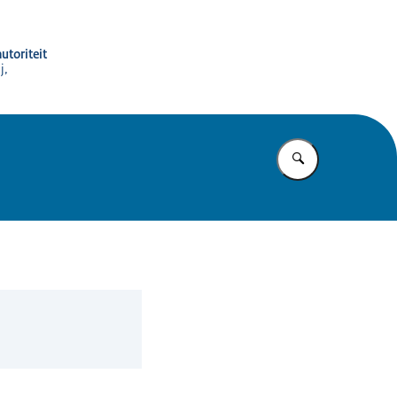
utoriteit
j,
Vul in wat u z