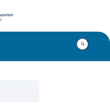
utoriteit
j,
Vul in wat u z