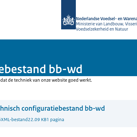
Naar de homepage van NVWA
Nederlandse Voedsel- en Warena
Ministerie van Landbouw, Visseri
Voedselzekerheid en Natuur
iebestand bb-wd
r dat de techniek van onze website goed werkt.
hnisch configuratiebestand bb-wd
6
XML-bestand
22.09 KB
1 pagina