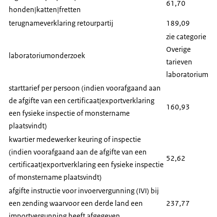
61,70
honden|katten|fretten
terugnameverklaring retourpartij
189,09
zie categorie
Overige
laboratoriumonderzoek
tarieven
laboratorium
starttarief per persoon (indien voorafgaand aan
de afgifte van een certificaat|exportverklaring
160,93
een fysieke inspectie of monstername
plaatsvindt)
kwartier medewerker keuring of inspectie
(indien voorafgaand aan de afgifte van een
52,62
certificaat|exportverklaring een fysieke inspectie
of monstername plaatsvindt)
afgifte instructie voor invoervergunning (IVI) bij
een zending waarvoor een derde land een
237,77
importvergunning heeft afgegeven