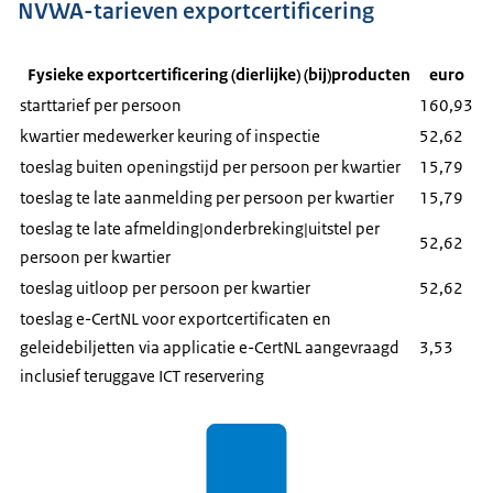
NVWA-tarieven exportcertificering
Fysieke exportcertificering (dierlijke) (bij)producten
euro
starttarief per persoon
160,93
kwartier medewerker keuring of inspectie
52,62
toeslag buiten openingstijd per persoon per kwartier
15,79
toeslag te late aanmelding per persoon per kwartier
15,79
toeslag te late afmelding|onderbreking|uitstel per
52,62
persoon per kwartier
toeslag uitloop per persoon per kwartier
52,62
toeslag e-CertNL voor exportcertificaten en
geleidebiljetten via applicatie e-CertNL aangevraagd
3,53
inclusief teruggave ICT reservering