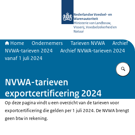
Naar de homepage van NVWA
Nederlandse Voedsel- en
Warenautoriteit
Ministerie van Landbouw,
Visserij, Voedselzekerheid en
Natuur
Home
Ondernemers
Tarieven NVWA
Archief
NVWA-tarieven 2024
Archief NVWA-tarieven 2024
vanaf 1 juli 2024
Vu
NVWA-tarieven
exportcertificering 2024
Op deze pagina vindt u een overzicht van de tarieven voor
exportcertificering die gelden per 1 juli 2024. De NVWA brengt
geen btw in rekening.