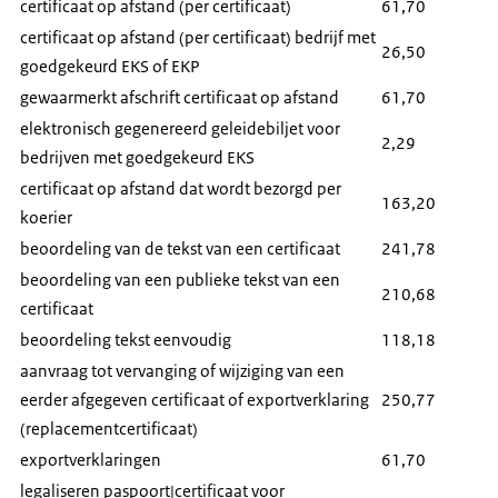
certificaat op afstand (per certificaat)
61,70
certificaat op afstand (per certificaat) bedrijf met
26,50
goedgekeurd EKS of EKP
gewaarmerkt afschrift certificaat op afstand
61,70
elektronisch gegenereerd geleidebiljet voor
2,29
bedrijven met goedgekeurd EKS
certificaat op afstand dat wordt bezorgd per
163,20
koerier
beoordeling van de tekst van een certificaat
241,78
beoordeling van een publieke tekst van een
210,68
certificaat
beoordeling tekst eenvoudig
118,18
aanvraag tot vervanging of wijziging van een
eerder afgegeven certificaat of exportverklaring
250,77
(replacementcertificaat)
exportverklaringen
61,70
legaliseren paspoort|certificaat voor