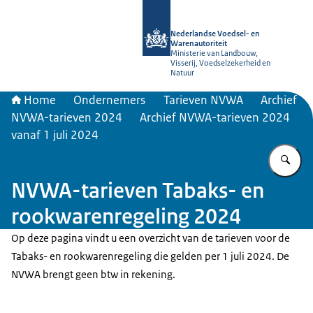
Naar de homepage van NVWA
Nederlandse Voedsel- en
Warenautoriteit
Ministerie van Landbouw,
Visserij, Voedselzekerheid en
Natuur
Home
Ondernemers
Tarieven NVWA
Archief
NVWA-tarieven 2024
Archief NVWA-tarieven 2024
vanaf 1 juli 2024
Vu
NVWA-tarieven Tabaks- en
rookwarenregeling 2024
Op deze pagina vindt u een overzicht van de tarieven voor de
Tabaks- en rookwarenregeling die gelden per 1 juli 2024. De
NVWA brengt geen btw in rekening.