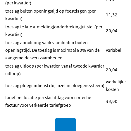
(per kwartier)
toeslag buiten openingstijd op feestdagen (per
11,32
kwartier)
toeslag te late afmelding|onderbreking|uitstel (per
20,04
kwartier)
toeslag annulering werkzaamheden buiten
openingstijd. De toeslag is maximaal 80% van de
variabel
aangemelde werkzaamheden
toeslag uitloop (per kwartier, vanaf tweede kwartier
20,04
uitloop)
werkelijke
toeslag ploegendienst (bij inzet in ploegensysteem)
kosten
tarief per locatie per slachtdag voor correctie
33,90
factuur voor verkeerde tariefgroep