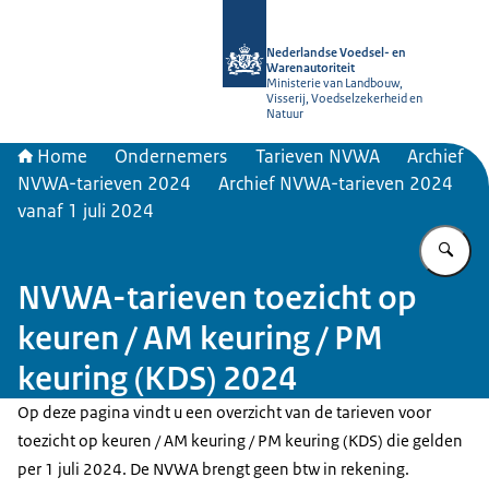
Naar de homepage van NVWA
Nederlandse Voedsel- en
Warenautoriteit
Ministerie van Landbouw,
Visserij, Voedselzekerheid en
Natuur
Home
Ondernemers
Tarieven NVWA
Archief
NVWA-tarieven 2024
Archief NVWA-tarieven 2024
vanaf 1 juli 2024
Vu
NVWA-tarieven toezicht op
keuren / AM keuring / PM
keuring (KDS) 2024
Op deze pagina vindt u een overzicht van de tarieven voor
toezicht op keuren / AM keuring / PM keuring (KDS) die gelden
per 1 juli 2024. De NVWA brengt geen btw in rekening.